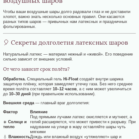
воздушных шаров
Чтобы ваши воздушные шары долго радовали глаз и не доставили
хлопот, важно знать несколько основных правил. Они касаются
Поиск
разных типов шаров — привычных нам латексных и праздничных
фольгированных.
🎈 Секреты долголетия латексных шаров
Натуральный латекс — материал нежный и «живой». Его поведение
сильно зависит от внешних условий.
От чего зависит срок полёта?
Обработка.
Специальный гель
Hi‑Float
создаёт внутри шарика
защитную плёнку, которая замедляет утечку газа. Без него среднее
время полёта составляет
10–12 часов
, а с ним может увеличиться
до
10–30 дней
(при правильном использовании).
Внешняя среда
— главный враг долголетия:
Фактор
Влияние
Под прямыми лучами латекс окисляется и мутнеет, а
☀️
Солнце и
гелий расширяется, что может привести к разрыву. При
тепло
надувании на улице в жару оставляйте шары чуть
мягкими
💧
Влажность
Дождь или влажный воздух «утяжеляют» шар и