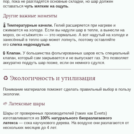
пор, пока не разгладятся основные складки, но шар должен
оставаться
чуть мягким на ощупь
.
Другие важные моменты
🌡️
Температурные качели.
Гелий расширяется при нагреве и
сжимается на холоде. Если вы надули шар в тепле, а вынесли на
мороз, он «съёжится» — это нормально. А вот надутый на холоде и
занесённый в тепло шар может лопнуть, поэтому оставляйте
его
слегка недонадутым
.
🔒
Клапан.
У большинства фольгированных шаров есть специальный
клапан, который сам закрывается и не выпускает газ. Это позволяет
аккуратно поддуть шар позже, если он немного сдулся.
♻️ Экологичность и утилизация
Понимание материалов поможет сделать правильный выбор в пользу
экологии.
🌱 Латексные шары
Шары от проверенных производителей (таких как Everts)
изготавливаются из
100% натурального биоразлагаемого
латекса
— сока каучукового дерева. На воздухе они разлагаются от
нескольких месяцев до 4 лет.