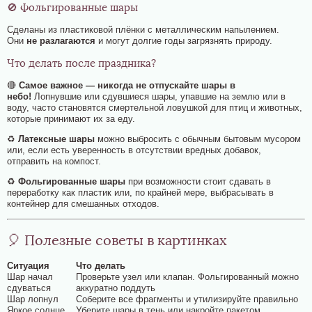
🚫 Фольгированные шары
Сделаны из пластиковой плёнки с металлическим напылением.
Они
не разлагаются
и могут долгие годы загрязнять природу.
Что делать после праздника?
🔴
Самое важное — никогда не отпускайте шары в
небо!
Лопнувшие или сдувшиеся шары, упавшие на землю или в
воду, часто становятся смертельной ловушкой для птиц и животных,
которые принимают их за еду.
♻️
Латексные шары
можно выбросить с обычным бытовым мусором
или, если есть уверенность в отсутствии вредных добавок,
отправить на компост.
♻️
Фольгированные шары
при возможности стоит сдавать в
переработку как пластик или, по крайней мере, выбрасывать в
контейнер для смешанных отходов.
🎈 Полезные советы в картинках
Ситуация
Что делать
Шар начал
Проверьте узел или клапан. Фольгированный можно
сдуваться
аккуратно поддуть
Шар лопнул
Соберите все фрагменты и утилизируйте правильно
Яркое солнце
Уберите шары в тень или накройте пакетом