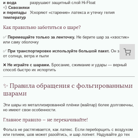
и вода
разрушают защитный слой Hi‑Float
💨
Сквозняки
и перепады
Ускоряют «старение» латекса и утечку гелия
температур
Как правильно заботиться о шаре?
✅
Перемещайте только за ленточку.
Не берите шар за «хвостик»
или саму оболочку
✅
При транспортировке используйте большой пакет.
Он защитит
от солнца, ветра и пыли
❌
Не играйте с шарами.
Бросание, сжимание и удары — верный
способ быстро их испортить
✨ Правила обращения с фольгированными
шарами
Эти шары из металлизированной плёнки (майлар) более долговечны,
но имеют свои особенности.
Главное правило — не перекачивайте!
Фольга не растягивается, как латекс. Если переборщить с воздухом
или гелием, шов может разойтись, и шар лопнет. Надувайте до тех