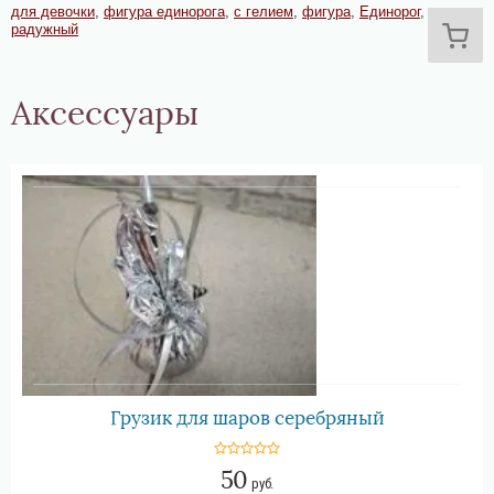
для девочки
,
фигура единорога
,
с гелием
,
фигура
,
Единорог
,
шарик
,
радужный
Аксессуары
Грузик для шаров серебряный
50
руб.