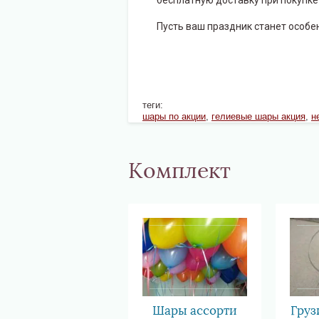
бесплатную доставку при покупке 
Пусть ваш праздник станет особ
теги:
шары по акции
,
гелиевые шары акция
,
н
Комплект
Шары ассорти
Груз