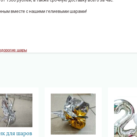
от 1500 рублей, а также срочную доставку всего за час.
енным вместе с нашими гелиевыми шарами!
едорогие шары
ик для шаров