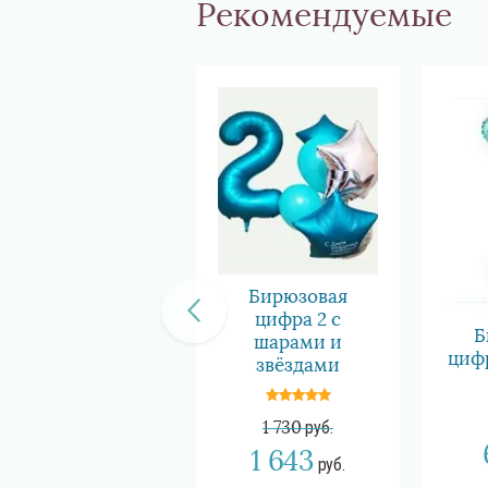
Рекомендуемые
Бирюзовая
цифра 2 с
Б
шарами и
цифр
звёздами
1 730
руб.
1 643
руб.