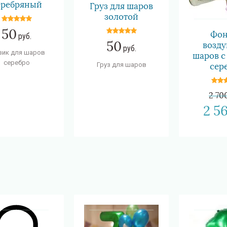
еребряный
Груз для шаров
золотой
50
Фон
руб.
50
возд
руб.
зик для шаров
шаров с
серебро
Груз для шаров
сер
2 70
2 5