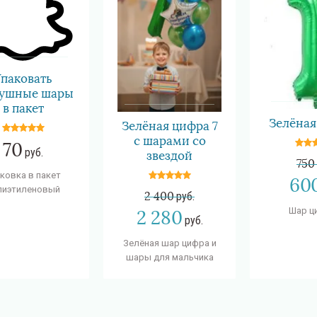
Упаковать
душные шары
в пакет
Зелёная
Зелёная цифра 7
с шарами со
70
руб.
звездой
750
ковка в пакет
60
лиэтиленовый
2 400
руб.
Шар ц
2 280
руб.
Зелёная шар цифра и
шары для мальчика