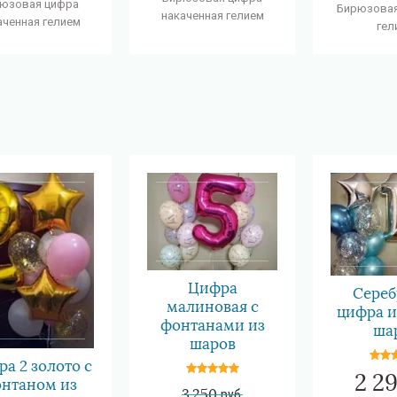
юзовая цифра
Бирюзовая
накаченная гелием
аченная гелием
гел
Цифра
Сереб
малиновая с
цифра и
фонтанами из
ша
шаров
а 2 золото с
2 2
нтаном из
3 250
руб.