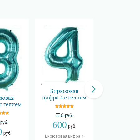
Бирюзовая
цифра 4 с гелием
зовая
Бирюзова
с гелием
цифра 5 с ге
750
руб.
руб.
750
руб.
600
руб.
0
600
руб.
руб
Бирюзовая цифра 4