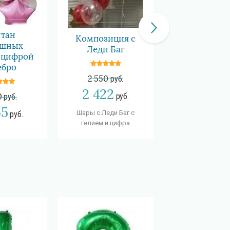
Цифра розо
тан
золото 5
Композиция с
ушных
Леди Баг
 цифрой
750
руб.
ебро
600
2 550
руб.
руб
2 422
руб.
0
руб.
Шарик цифра из 
65
с гелием
Шары с Леди Баг с
руб.
гелием и цифра