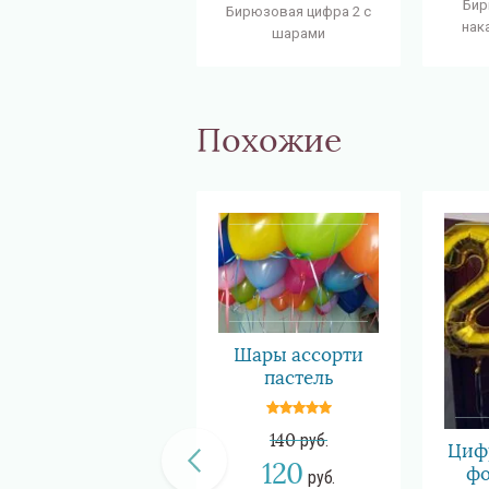
Бир
Бирюзовая цифра 2 с
нак
шарами
Похожие
Шары ассорти
пастель
140
руб.
Цифр
120
фо
руб.