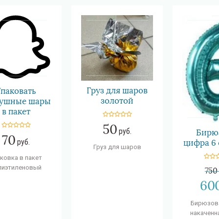
Груз для шаров
Упаковать
золотой
душные шары
в пакет
50
руб.
Бирю
70
руб.
цифра 6 
Груз для шаров
ковка в пакет
лиэтиленовый
750
60
Бирюзов
накаченн