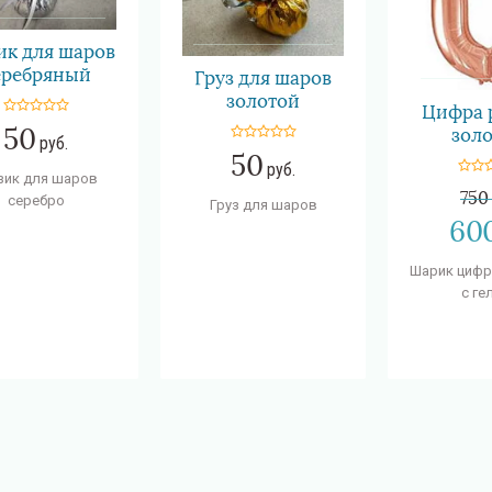
ик для шаров
еребряный
Груз для шаров
золотой
Цифра 
50
золо
руб.
50
руб.
зик для шаров
750
серебро
Груз для шаров
60
Шарик цифр
с ге