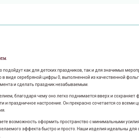
ием
 подойдут как для детских праздников, так и для значимых меро
в виде серебряной цифры 0, выполненной из качественной фольг
мента и сделать праздник незабываемым.
лием, благодаря чему оно легко поднимается вверх и сохраняет 
ти и праздничное настроение. Он прекрасно сочетается со всеми
ия.
аете возможность оформить пространство с минимальными усилия
желаемого эффекта быстро и просто. Наши изделия идеальны для 
.