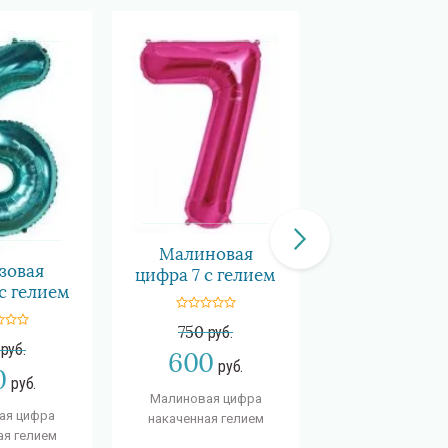
Серебрян
цифра 4 
Малиновая
зовая
фольги с ге
цифра 7 с гелием
с гелием
750
руб.
750
руб.
руб.
600
600
руб
руб.
0
руб.
Серебряная цифр
Малиновая цифра
ая цифра
фольги с гел
накаченная гелием
ая гелием