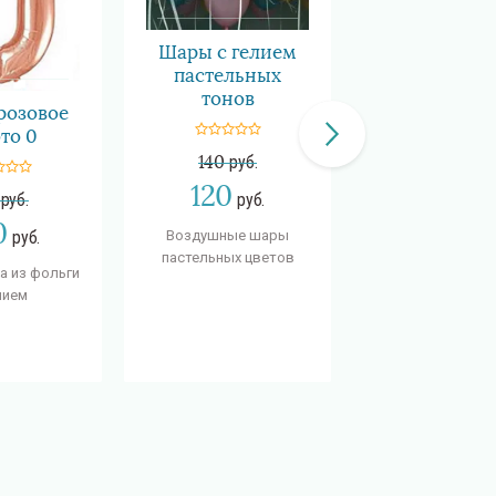
Шары с гелием
пастельных
тонов
розовое
то 0
140
руб.
Бирюзова
120
цифра 8 с г
руб.
руб.
0
Воздушные шары
руб.
750
руб.
пастельных цветов
а из фольги
600
руб
лием
Бирюзовая ци
накаченная ге