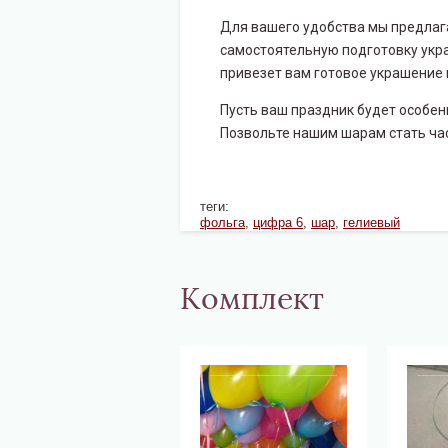
Для вашего удобства мы предлага
самостоятельную подготовку укра
привезет вам готовое украшение 
Пусть ваш праздник будет особе
Позвольте нашим шарам стать час
теги:
фольга
,
цифра 6
,
шар
,
гелиевый
Комплект