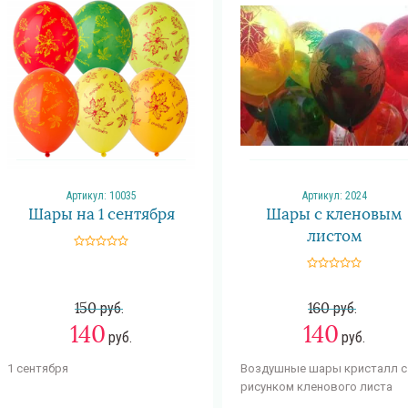
Артикул:
10035
Артикул:
2024
Шары на 1 сентября
Шары с кленовым
листом
150
руб.
160
руб.
140
140
руб.
руб.
1 сентября
Воздушные шары кристалл с
рисунком кленового листа