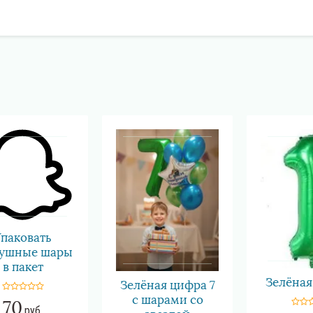
Упаковать
душные шары
в пакет
Зелёная
Зелёная цифра 7
с шарами со
70
руб.