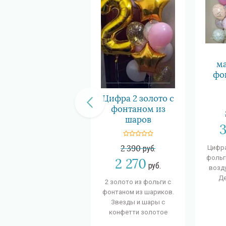
ма
фо
Цифра 2 золото с
фонтаном из
шаров
3
2 390
руб.
Цифра
фольг
2 270
руб.
возд
Де
2 золото из фольги с
фонтаном из шариков.
Звезды и шары с
конфетти золотое