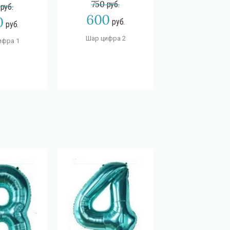
750
руб.
руб.
750
руб.
600
0
600
руб.
руб.
руб
Шар цифра 2
ифра 1
Шар цифра 