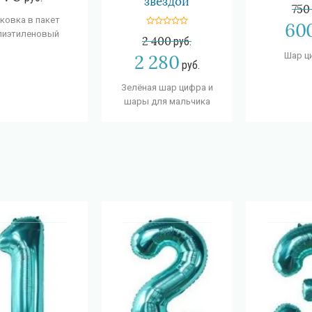
звездой
750
ковка в пакет
60
лиэтиленовый
2 400
руб.
Шар ц
2 280
руб.
Зелёная шар цифра и
шары для мальчика