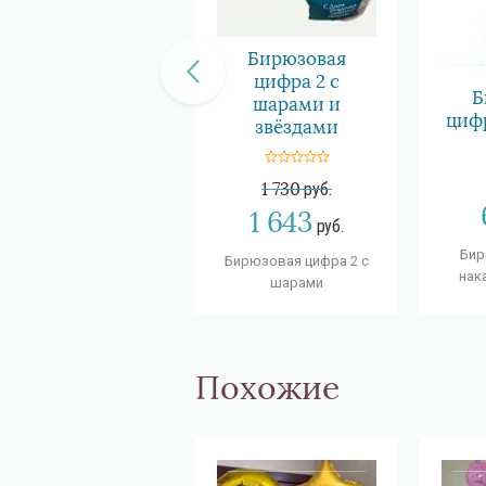
Бирюзовая
цифра 2 с
Б
шарами и
цифр
звёздами
1 730
руб.
1 643
руб.
Бир
Бирюзовая цифра 2 с
нак
шарами
Похожие