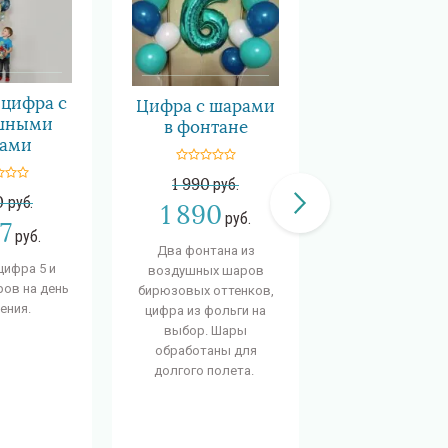
 цифра с
Цифра с шарами
Цифра розо
шными
в фонтане
золото 8
ами
1 990
руб.
2 490
руб.
0
руб.
1 890
2 365
руб.
ру
17
руб.
Два фонтана из
Фонтан из возд
цифра 5 и
воздушных шаров
шаров сердца и
ов на день
бирюзовых оттенков,
с золотым конф
ения.
цифра из фольги на
Цифра розовое 
выбор. Шары
обработаны для
долгого полета.