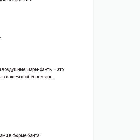
.
ти воздушные шары-банты – это
я о вашем особенном дне.
ами в форме банта!