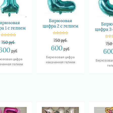
Бирюзовая
ирюзовая
Бирю
цифра 2 с гелием
а 1 с гелием
цифра 3 
750
руб.
750
руб.
750
600
600
руб.
60
руб.
Бирюзовая цифра
юзовая цифра
Бирюзовая
накаченная гелием
аченная гелием
гел