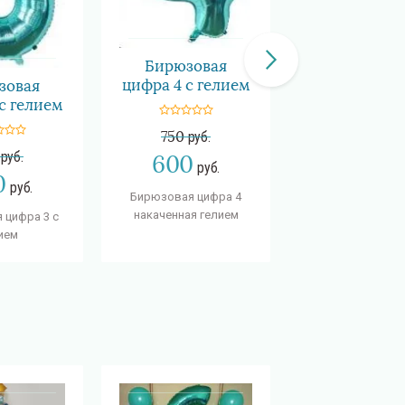
Бирюзовая
цифра 4 с гелием
зовая
Бирюзова
с гелием
цифра 5 с ге
750
руб.
руб.
750
руб.
600
руб.
0
600
руб.
руб
Бирюзовая цифра 4
накаченная гелием
 цифра 3 c
Бирюзовая ци
ием
накаченная ге