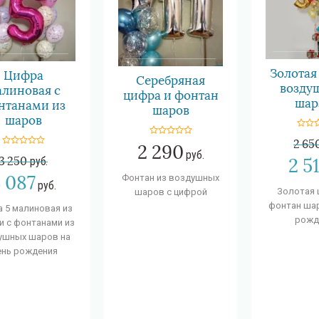
Золотая
Цифра
Серебряная
возду
линовая с
цифра и фонтан
шар
нтанами из
шаров
шаров
2 65
2 290
руб.
2 5
3 250
руб.
 087
Фонтан из воздушных
руб.
Золотая 
шаров с цифрой
фонтан шар
 5 малиновая из
рожд
и с фонтанами из
ушных шаров на
нь рождения