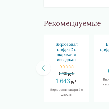
Рекомендуемые
Бирюзовая
Б
цифра 2 с
цифр
шарами и
звёздами
1 730
руб.
1 643
Бир
руб.
нак
Бирюзовая цифра 2 с
шарами