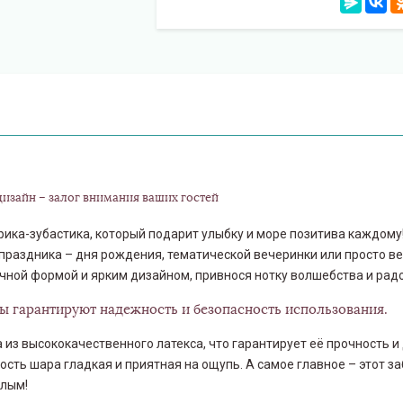
изайн – залог внимания ваших гостей
ика-зубастика, который подарит улыбку и море позитива каждому
раздника – дня рождения, тематической вечеринки или просто ве
ной формой и ярким дизайном, привнося нотку волшебства и радо
 гарантируют надежность и безопасность использования.
из высококачественного латекса, что гарантирует её прочность и
сть шара гладкая и приятная на ощупь. А самое главное – этот 
слым!