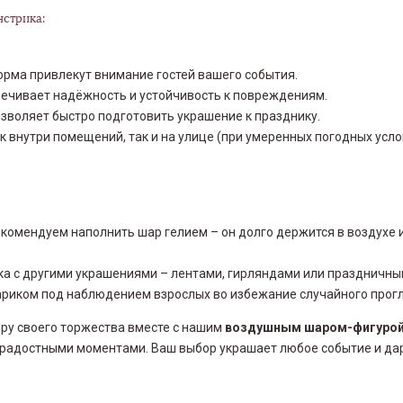
стрика:
орма привлекут внимание гостей вашего события.
печивает надёжность и устойчивость к повреждениям.
зволяет быстро подготовить украшение к празднику.
к внутри помещений, так и на улице (при умеренных погодных усло
комендуем наполнить шар гелием – он долго держится в воздухе 
а с другими украшениями – лентами, гирляндами или праздничны
шариком под наблюдением взрослых во избежание случайного прог
у своего торжества вместе с нашим
воздушным шаром-фигурой
адостными моментами. Ваш выбор украшает любое событие и дар